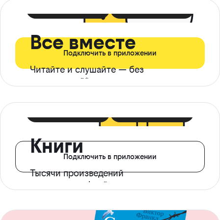
399 ₽ в мес
21 ₽ в день
Все вместе
Подключить в приложении
Читайте и слушайте — без
ограничений*
299 ₽ в мес
14 ₽ в день
Книги
Подключить в приложении
Тысячи произведений
с доступом офлайн