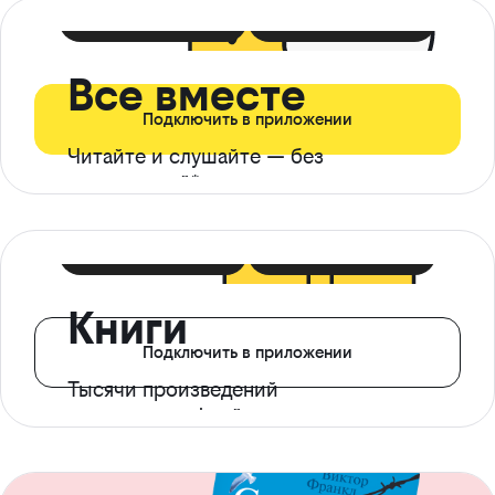
399 ₽ в мес
21 ₽ в день
Все вместе
Подключить в приложении
Читайте и слушайте — без
ограничений*
299 ₽ в мес
14 ₽ в день
Книги
Подключить в приложении
Тысячи произведений
с доступом офлайн