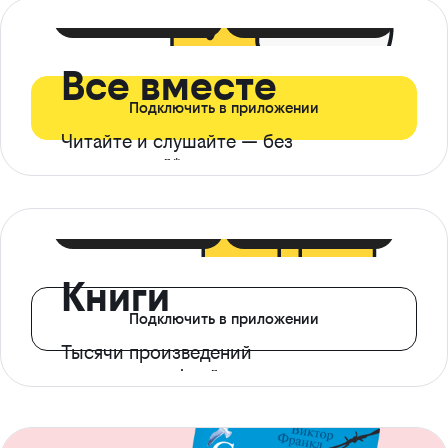
399 ₽ в мес
21 ₽ в день
Все вместе
Подключить в приложении
Читайте и слушайте — без
ограничений*
299 ₽ в мес
14 ₽ в день
Книги
Подключить в приложении
Тысячи произведений
с доступом офлайн