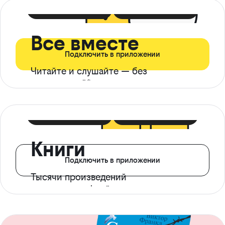
399 ₽ в мес
21 ₽ в день
Все вместе
Подключить в приложении
Читайте и слушайте — без
ограничений*
299 ₽ в мес
14 ₽ в день
Книги
Подключить в приложении
Тысячи произведений
с доступом офлайн