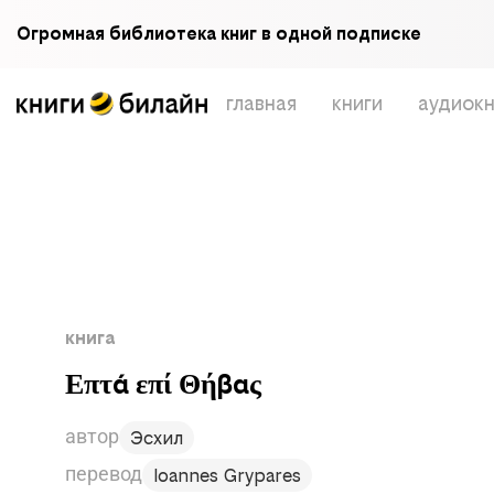
Огромная библиотека книг в одной подписке
главная
книги
аудиокн
книга
Επτά επί Θήβας
автор
Эсхил
перевод
Ioannes Grypares