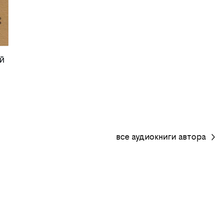
й
все
аудиокниги
автора