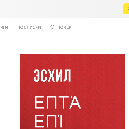
иги
подписки
поиск