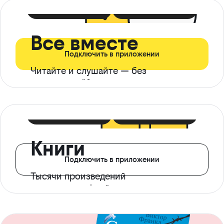
399 ₽ в мес
21 ₽ в день
Все вместе
Подключить в приложении
Читайте и слушайте — без
ограничений*
299 ₽ в мес
14 ₽ в день
Книги
Подключить в приложении
Тысячи произведений
с доступом офлайн