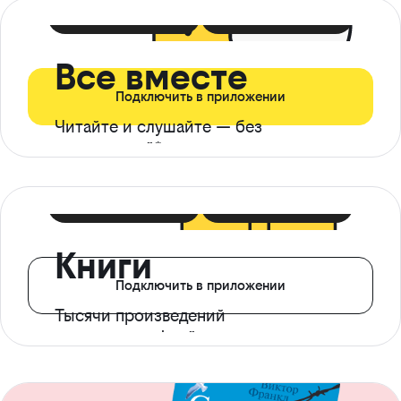
399 ₽ в мес
21 ₽ в день
Все вместе
Подключить в приложении
Читайте и слушайте — без
ограничений*
299 ₽ в мес
14 ₽ в день
Книги
Подключить в приложении
Тысячи произведений
с доступом офлайн