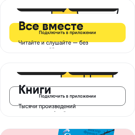
399 ₽ в мес
21 ₽ в день
Все вместе
Подключить в приложении
Читайте и слушайте — без
ограничений*
299 ₽ в мес
14 ₽ в день
Книги
Подключить в приложении
Тысячи произведений
с доступом офлайн