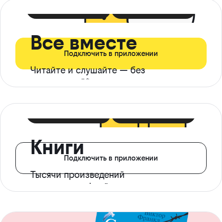
399 ₽ в мес
21 ₽ в день
Все вместе
Подключить в приложении
Читайте и слушайте — без
ограничений*
299 ₽ в мес
14 ₽ в день
Книги
Подключить в приложении
Тысячи произведений
с доступом офлайн