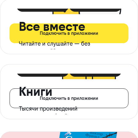
399 ₽ в мес
21 ₽ в день
Все вместе
Подключить в приложении
Читайте и слушайте — без
ограничений*
299 ₽ в мес
14 ₽ в день
Книги
Подключить в приложении
Тысячи произведений
с доступом офлайн