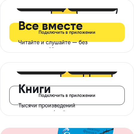
399 ₽ в мес
21 ₽ в день
Все вместе
Подключить в приложении
Читайте и слушайте — без
ограничений*
299 ₽ в мес
14 ₽ в день
Книги
Подключить в приложении
Тысячи произведений
с доступом офлайн