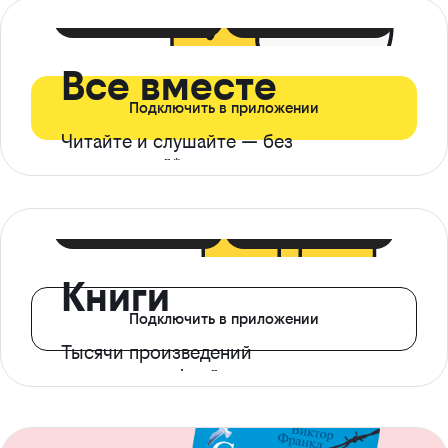
399 ₽ в мес
21 ₽ в день
Все вместе
Подключить в приложении
Читайте и слушайте — без
ограничений*
299 ₽ в мес
14 ₽ в день
Книги
Подключить в приложении
Тысячи произведений
с доступом офлайн