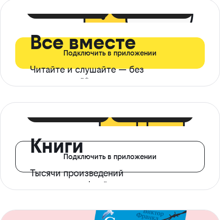
399 ₽ в мес
21 ₽ в день
Все вместе
Подключить в приложении
Читайте и слушайте — без
ограничений*
299 ₽ в мес
14 ₽ в день
Книги
Подключить в приложении
Тысячи произведений
с доступом офлайн