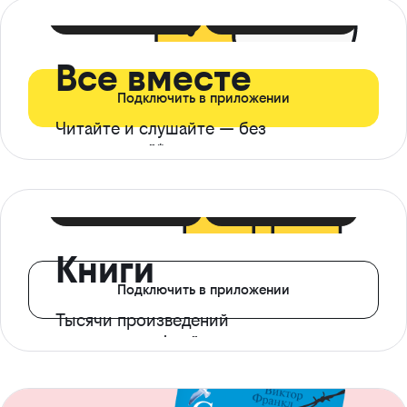
399 ₽ в мес
21 ₽ в день
Все вместе
Подключить в приложении
Читайте и слушайте — без
ограничений*
299 ₽ в мес
14 ₽ в день
Книги
Подключить в приложении
Тысячи произведений
с доступом офлайн