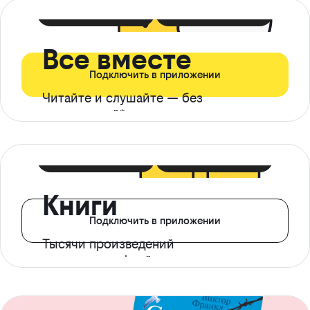
399 ₽ в мес
21 ₽ в день
Все вместе
Подключить в приложении
Читайте и слушайте — без
ограничений*
299 ₽ в мес
14 ₽ в день
Книги
Подключить в приложении
Тысячи произведений
с доступом офлайн