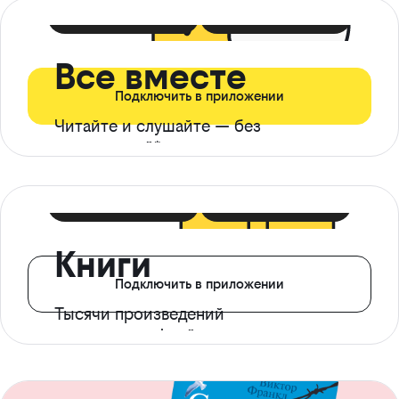
399 ₽ в мес
21 ₽ в день
Все вместе
Подключить в приложении
Читайте и слушайте — без
ограничений*
299 ₽ в мес
14 ₽ в день
Книги
Подключить в приложении
Тысячи произведений
с доступом офлайн