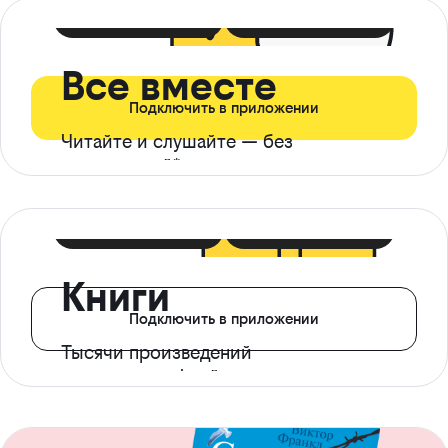
399 ₽ в мес
21 ₽ в день
Все вместе
Подключить в приложении
Читайте и слушайте — без
ограничений*
299 ₽ в мес
14 ₽ в день
Книги
Подключить в приложении
Тысячи произведений
с доступом офлайн