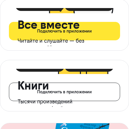
399 ₽ в мес
21 ₽ в день
Все вместе
Подключить в приложении
Читайте и слушайте — без
ограничений*
299 ₽ в мес
14 ₽ в день
Книги
Подключить в приложении
Тысячи произведений
с доступом офлайн