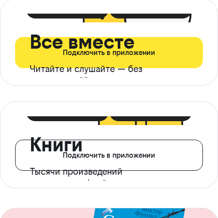
399 ₽ в мес
21 ₽ в день
Все вместе
Подключить в приложении
Читайте и слушайте — без
ограничений*
299 ₽ в мес
14 ₽ в день
Книги
Подключить в приложении
Тысячи произведений
с доступом офлайн