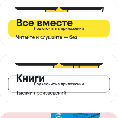
399 ₽ в мес
21 ₽ в день
Все вместе
Подключить в приложении
Читайте и слушайте — без
ограничений*
299 ₽ в мес
14 ₽ в день
Книги
Подключить в приложении
Тысячи произведений
с доступом офлайн