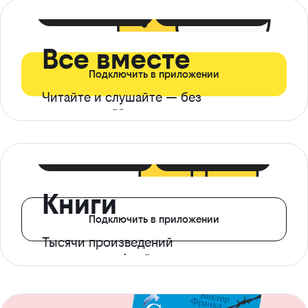
399 ₽ в мес
21 ₽ в день
Все вместе
Подключить в приложении
Читайте и слушайте — без
ограничений*
299 ₽ в мес
14 ₽ в день
Книги
Подключить в приложении
Тысячи произведений
с доступом офлайн