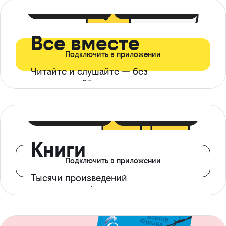
399 ₽ в мес
21 ₽ в день
Все вместе
Подключить в приложении
Читайте и слушайте — без
ограничений*
299 ₽ в мес
14 ₽ в день
Книги
Подключить в приложении
Тысячи произведений
с доступом офлайн