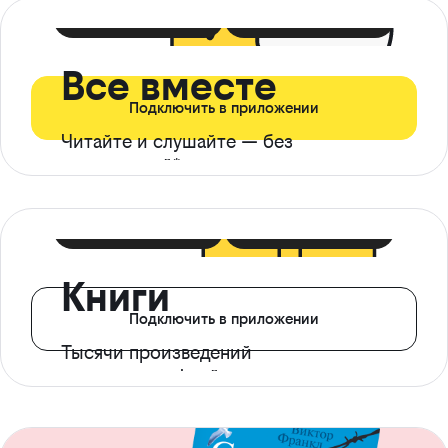
399 ₽ в мес
21 ₽ в день
Все вместе
Подключить в приложении
Читайте и слушайте — без
ограничений*
299 ₽ в мес
14 ₽ в день
Книги
Подключить в приложении
Тысячи произведений
с доступом офлайн