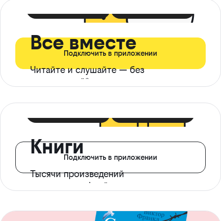
399 ₽ в мес
21 ₽ в день
Все вместе
Подключить в приложении
Читайте и слушайте — без
ограничений*
299 ₽ в мес
14 ₽ в день
Книги
Подключить в приложении
Тысячи произведений
с доступом офлайн