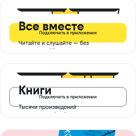
399 ₽ в мес
21 ₽ в день
Все вместе
Подключить в приложении
Читайте и слушайте — без
ограничений*
299 ₽ в мес
14 ₽ в день
Книги
Подключить в приложении
Тысячи произведений
с доступом офлайн