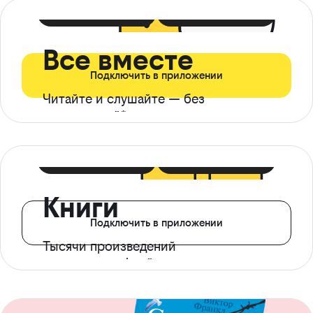
399 ₽ в мес
21 ₽ в день
Все вместе
Подключить в приложении
Читайте и слушайте — без
ограничений*
299 ₽ в мес
14 ₽ в день
Книги
Подключить в приложении
Тысячи произведений
с доступом офлайн