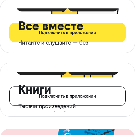
399 ₽ в мес
21 ₽ в день
Все вместе
Подключить в приложении
Читайте и слушайте — без
ограничений*
299 ₽ в мес
14 ₽ в день
Книги
Подключить в приложении
Тысячи произведений
с доступом офлайн