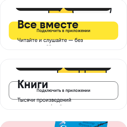
399 ₽ в мес
21 ₽ в день
Все вместе
Подключить в приложении
Читайте и слушайте — без
ограничений*
299 ₽ в мес
14 ₽ в день
Книги
Подключить в приложении
Тысячи произведений
с доступом офлайн