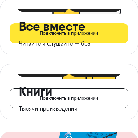
399 ₽ в мес
21 ₽ в день
Все вместе
Подключить в приложении
Читайте и слушайте — без
ограничений*
299 ₽ в мес
14 ₽ в день
Книги
Подключить в приложении
Тысячи произведений
с доступом офлайн