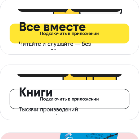
399 ₽ в мес
21 ₽ в день
Все вместе
Подключить в приложении
Читайте и слушайте — без
ограничений*
299 ₽ в мес
14 ₽ в день
Книги
Подключить в приложении
Тысячи произведений
с доступом офлайн