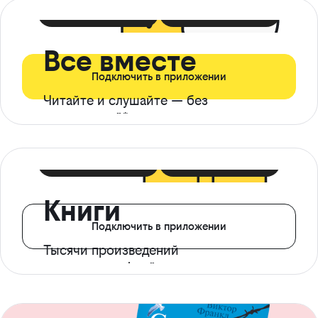
399 ₽ в мес
21 ₽ в день
Все вместе
Подключить в приложении
Читайте и слушайте — без
ограничений*
299 ₽ в мес
14 ₽ в день
Книги
Подключить в приложении
Тысячи произведений
с доступом офлайн