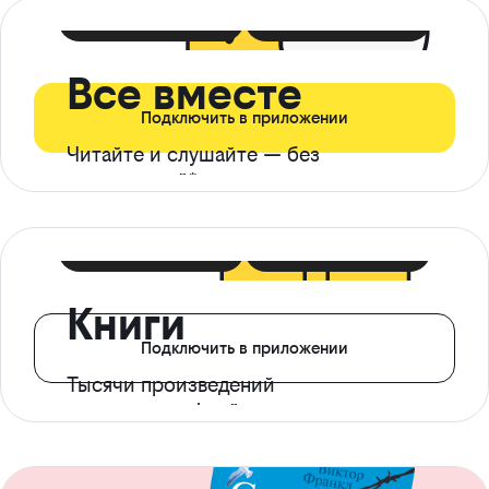
399 ₽ в мес
21 ₽ в день
Все вместе
Подключить в приложении
Читайте и слушайте — без
ограничений*
299 ₽ в мес
14 ₽ в день
Книги
Подключить в приложении
Тысячи произведений
с доступом офлайн