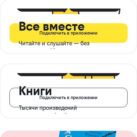
399 ₽ в мес
21 ₽ в день
Все вместе
Подключить в приложении
Читайте и слушайте — без
ограничений*
299 ₽ в мес
14 ₽ в день
Книги
Подключить в приложении
Тысячи произведений
с доступом офлайн