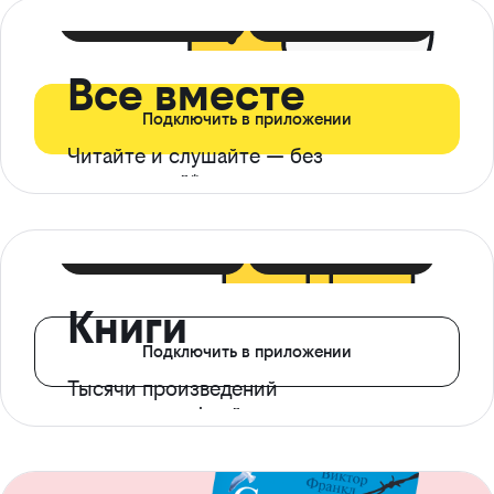
399 ₽ в мес
21 ₽ в день
Все вместе
Подключить в приложении
Читайте и слушайте — без
ограничений*
299 ₽ в мес
14 ₽ в день
Книги
Подключить в приложении
Тысячи произведений
с доступом офлайн