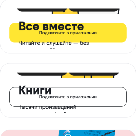
399 ₽ в мес
21 ₽ в день
Все вместе
Подключить в приложении
Читайте и слушайте — без
ограничений*
299 ₽ в мес
14 ₽ в день
Книги
Подключить в приложении
Тысячи произведений
с доступом офлайн