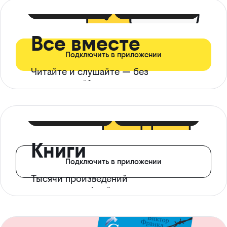
399 ₽ в мес
21 ₽ в день
Все вместе
Подключить в приложении
Читайте и слушайте — без
ограничений*
299 ₽ в мес
14 ₽ в день
Книги
Подключить в приложении
Тысячи произведений
с доступом офлайн