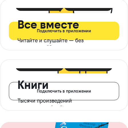
399 ₽ в мес
21 ₽ в день
Все вместе
Подключить в приложении
Читайте и слушайте — без
ограничений*
299 ₽ в мес
14 ₽ в день
Книги
Подключить в приложении
Тысячи произведений
с доступом офлайн