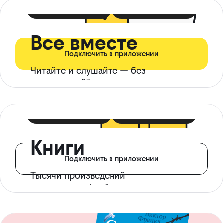
399 ₽ в мес
21 ₽ в день
Все вместе
Подключить в приложении
Читайте и слушайте — без
ограничений*
299 ₽ в мес
14 ₽ в день
Книги
Подключить в приложении
Тысячи произведений
с доступом офлайн