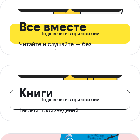
399 ₽ в мес
21 ₽ в день
Все вместе
Подключить в приложении
Читайте и слушайте — без
ограничений*
299 ₽ в мес
14 ₽ в день
Книги
Подключить в приложении
Тысячи произведений
с доступом офлайн