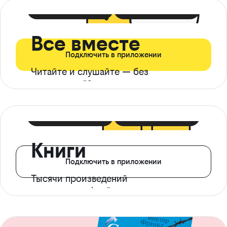
399 ₽ в мес
21 ₽ в день
Все вместе
Подключить в приложении
Читайте и слушайте — без
ограничений*
299 ₽ в мес
14 ₽ в день
Книги
Подключить в приложении
Тысячи произведений
с доступом офлайн