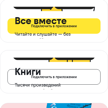
399 ₽ в мес
21 ₽ в день
Все вместе
Подключить в приложении
Читайте и слушайте — без
ограничений*
299 ₽ в мес
14 ₽ в день
Книги
Подключить в приложении
Тысячи произведений
с доступом офлайн