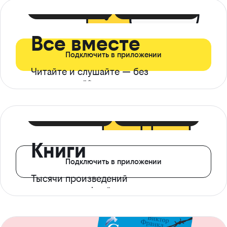
399 ₽ в мес
21 ₽ в день
Все вместе
Подключить в приложении
Читайте и слушайте — без
ограничений*
299 ₽ в мес
14 ₽ в день
Книги
Подключить в приложении
Тысячи произведений
с доступом офлайн