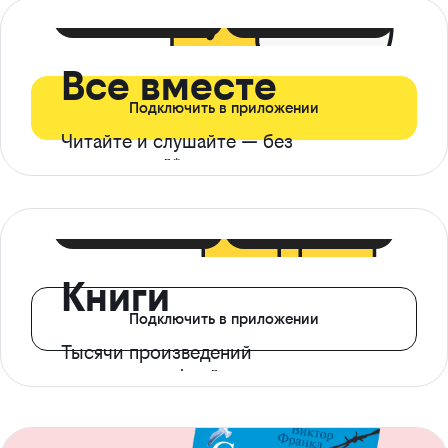
399 ₽ в мес
21 ₽ в день
Все вместе
Подключить в приложении
Читайте и слушайте — без
ограничений*
299 ₽ в мес
14 ₽ в день
Книги
Подключить в приложении
Тысячи произведений
с доступом офлайн