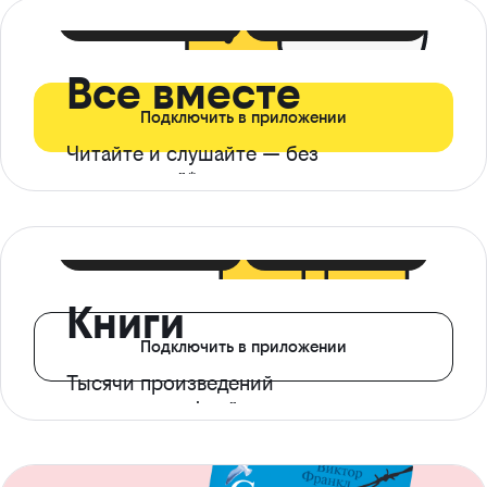
399 ₽ в мес
21 ₽ в день
Все вместе
Подключить в приложении
Читайте и слушайте — без
ограничений*
299 ₽ в мес
14 ₽ в день
Книги
Подключить в приложении
Тысячи произведений
с доступом офлайн