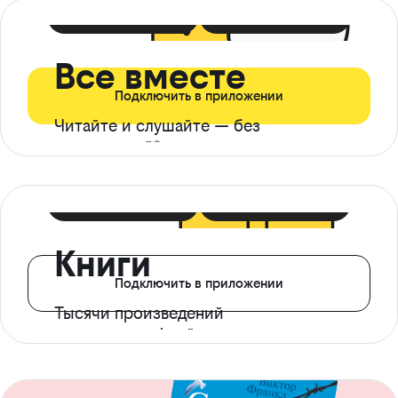
399 ₽ в мес
21 ₽ в день
Все вместе
Подключить в приложении
Читайте и слушайте — без
ограничений*
299 ₽ в мес
14 ₽ в день
Книги
Подключить в приложении
Тысячи произведений
с доступом офлайн