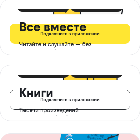
399 ₽ в мес
21 ₽ в день
Все вместе
Подключить в приложении
Читайте и слушайте — без
ограничений*
299 ₽ в мес
14 ₽ в день
Книги
Подключить в приложении
Тысячи произведений
с доступом офлайн