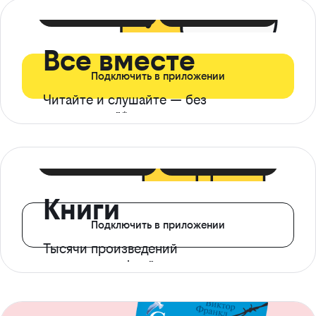
399 ₽ в мес
21 ₽ в день
Все вместе
Подключить в приложении
Читайте и слушайте — без
ограничений*
299 ₽ в мес
14 ₽ в день
Книги
Подключить в приложении
Тысячи произведений
с доступом офлайн