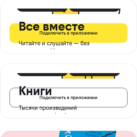
399 ₽ в мес
21 ₽ в день
Все вместе
Подключить в приложении
Читайте и слушайте — без
ограничений*
299 ₽ в мес
14 ₽ в день
Книги
Подключить в приложении
Тысячи произведений
с доступом офлайн