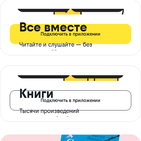
399 ₽ в мес
21 ₽ в день
Все вместе
Подключить в приложении
Читайте и слушайте — без
ограничений*
299 ₽ в мес
14 ₽ в день
Книги
Подключить в приложении
Тысячи произведений
с доступом офлайн