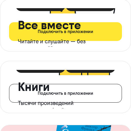
399 ₽ в мес
21 ₽ в день
Все вместе
Подключить в приложении
Читайте и слушайте — без
ограничений*
299 ₽ в мес
14 ₽ в день
Книги
Подключить в приложении
Тысячи произведений
с доступом офлайн